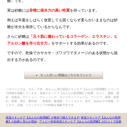
糖」です。
実は砂糖には
非情に保水力の高い性質
を持っています。
例えば羊羹をしばらく放置しても固くならず柔らかいままなのは砂
糖が水分を保持しているからなんです。
さらに砂糖は
「元々肌に備わっているコラーゲン、エラスチン、ヒ
アルロン酸を作り出す力」
をサポートする効果があるのです。
ですので、乾燥でカサカサ・ゴワゴワでダメージのある状態から脱
出する力があるのです。
このページでは、大人・子供・赤ちゃん用の保湿スキンケア【みんなの肌潤糖】について
の情報を掲載しています。保湿スキンケア【みんなの肌潤糖】の効果、口コミ、価格、激
安、化粧品、ローション、クレンジング、モイスチャーフォーム、アトピー、保湿、肌荒
れ、乾燥、美白、紫外線、、乾燥肌、敏感肌、アットコスメ、楽天、amazonでの情報、モ
ニター、店舗、ドラッグストアの情報を掲載予定です。
保湿スキンケア【みんなの肌潤糖】が格安で購入できます
|
保湿スキンケア【みんなの肌潤
糖】の効果と安心の理由
|
アトピー対策保湿スキンケア【みんなの肌潤糖】が口コミで話題